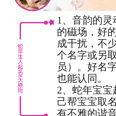
1、音韵的灵
的磁场，好
成干扰，不
个名字或另
员）。好名
也能认同。
2、蛇年宝宝
己帮宝宝取
有不雅的谐