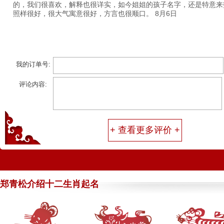
照样很好，很大气寓意很好，方言也很顺口。
8月6日
订单号为：138****4654 的李女士：
宝宝的名字终于取好了，我开始
起了好多个，都有各种不足啊，我选择的他们普通专家起名，没想到
另我们全家都很满意，谢谢贵公司，过段时间我弟弟的孩子出生，也
我的订单号:
啊！
8月5日
评论内容:
订单号为：151****3755 的向先生：
你们的服务态度还蛮好的，前2
个人还觉得比较满意，只是我爱人不满意，第三次起得名字我们都很
很大气的，你们的服务态度很不错，
8月5日
+ 查看更多评价 +
订单号为：150****9955 的刘女士：
一直都很相信周易的，我开始也
得名字，但是不是很满意，看到贵站的大师都是易学大师后，就选择
郑青松介绍十二生肖起名
的一款，第一次的起名结果家人意见不太统一，后来免费帮我起的结
了，孩子的名字总算选好了，心里的石头终于落下了。
8月5日