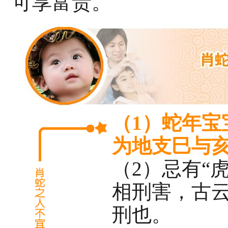
可享富贵。
（1）蛇年宝
为地支巳与
（2）忌有“虎
相刑害，古云
刑也。