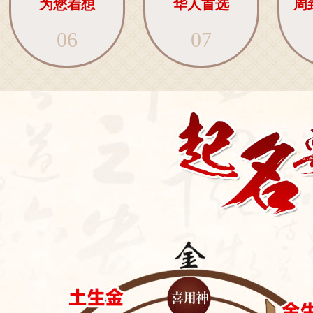
为您着想
华人首选
周
06
07