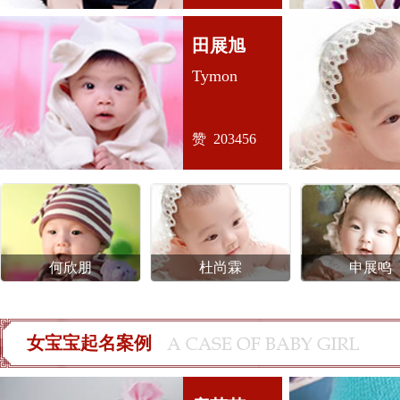
田展旭
Tymon
赞 203456
何欣朋
杜尚霖
申展鸣
女宝宝起名案例