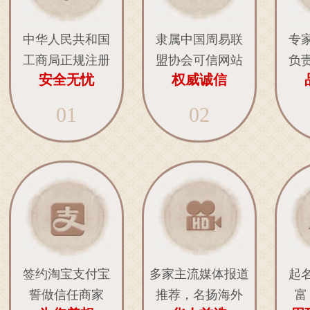
中华人民共和国
隶属中国周易联
专
工商局正规注册
盟协会可信网站
负
安全无忧
权威诚信
01
02
签约淘宝支付宝
多家主流媒体报道
起
誓做信任商家
推荐，名扬海外
富