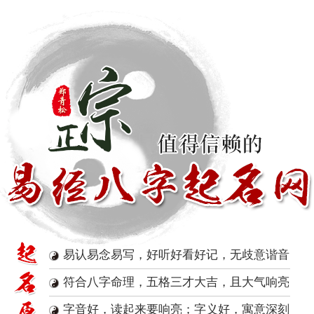
易认易念易写，好听好看好记，无歧意谐音
符合八字命理，五格三才大吉，且大气响亮
字音好，读起来要响亮；字义好，寓意深刻