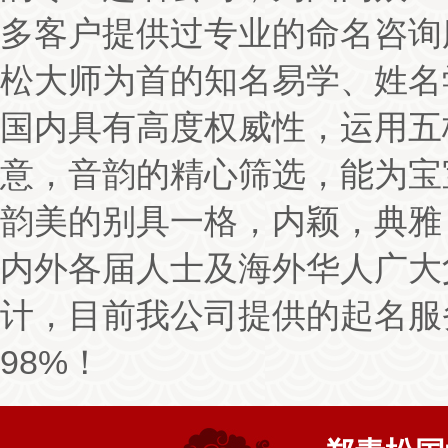
次的娃娃就采纳了。各方面都讲解得很清楚。谢谢。
8月1日
多客户提供过专业的命名咨询
松大师为首的知名易学、姓名
订单号为：159****7813 的无先生：
说真心话，名字起到非常的好，
国内具有高度权威性，运用五
很好，跟我不厌其烦的起了好几次，这钱花的值得，的确是专业的公
起名强烈推荐给你们的
8月1日
意，音韵的精心筛选，能为宝
韵美的别具一格，内颖，典雅
订单号为：139****3405 的杨先生：
我选的是郑老师亲自来起名的这
全符合了我的要求,朗朗上口,寓意美好,而且在网上打分都有99分，
内外各届人士及海外华人广大
我日后一定介绍我的客户给你们公司
8月1日
计，目前我公司提供的起名服
订单号为：159****7498 的刘先生：
说实话，我最开始还是有点担心
98%！
最好的一款服务，A4的，当时家人都是很反对的，但是郑老师给我起
和我家人看到后都非常的满意，名字也非常的吉祥好听，大气，还有
书，等很多命理补救的知识，我真心觉得花的值得，毕竟名字是要用
感谢郑老师。
8月1日