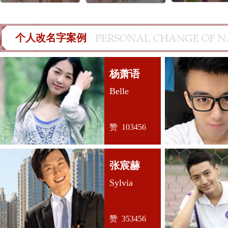
个人改名字案例
订单号为：159****7813 的无先生：
说真心话，名字起到非常的好，
杨萧语
很好，跟我不厌其烦的起了好几次，这钱花的值得，的确是专业的公
起名强烈推荐给你们的
8月7日
Belle
订单号为：139****3405 的杨先生：
赞 103456
我选的是郑老师亲自来起名的这
全符合了我的要求,朗朗上口,寓意美好,而且在网上打分都有99分，
我日后一定介绍我的客户给你们公司
8月7日
张宸赫
Sylvia
订单号为：159****7498 的刘先生：
说实话，我最开始还是有点担心
最好的一款服务，A4的，当时家人都是很反对的，但是郑老师给我起
和我家人看到后都非常的满意，名字也非常的吉祥好听，大气，还有
书，等很多命理补救的知识，我真心觉得花的值得，毕竟名字是要用
赞 353456
感谢郑老师。
8月7日