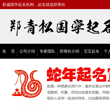
权威国学起名机构，起名就选
郑青松
首 页
公司介绍
专家团队
郑青松介绍
宝宝起名
个