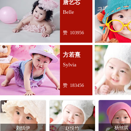
唐艺芯
Belle
赞 103956
方若熹
Sylvia
赞 183456
杨丝淇
刘恬伊
赵悦竹