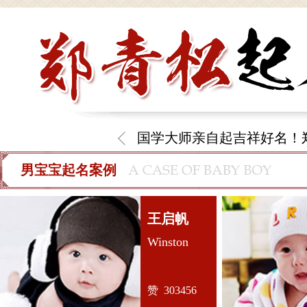
国学大师亲自起吉祥好名！
男宝宝起名案例
王启帆
Winston
赞 303456