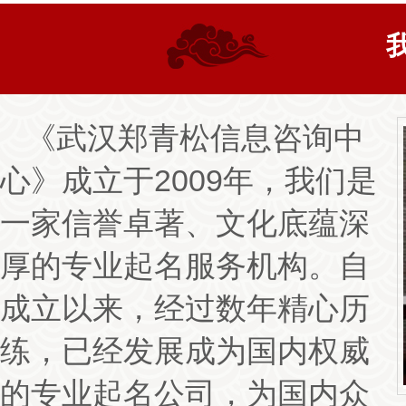
订单号为：189****8568 的梅先生：
我查了一下贵公司，是2009年
司果然是老牌起名公司啊，恕我当时有些怀疑贵公司，现在起得名字
司的起名大师很牛啊，尤其是郑老师，我也向拜郑老师为徒弟啊，因
理八字之类的很有兴趣。呵呵
8月3日
《武汉郑青松信息咨询中
订单号为：152****3648 的邱先生：
开始选择的最便宜的一款398的
心》成立于2009年，我们是
信，但是起的名字我个人觉得一般般，我就升级请郑老师亲自来帮我
老师傅啊，名字在补救五行方面比你徒弟还是要全面一些，不愧为
月2日
一家信誉卓著、文化底蕴深
厚的专业起名服务机构。自
订单号为：139****5174 的李先生：
说实话，名字还是挺满意的，是
字看似简单，但是内涵的东西在郑老师的讲解中才获取了很多新鲜的
成立以来，经过数年精心历
练，已经发展成为国内权威
的专业起名公司，为国内众
订单号为：150****9013 的陈女士：
很不错的，我是给娃娃换名字，
娃娃不喜欢（其实名字都挺好的），给他们一说人家又重新取了一组