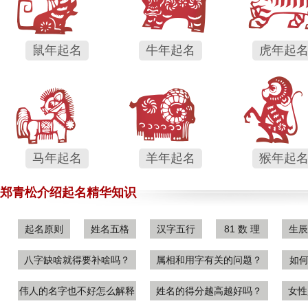
订单号为：150****8802 的郑女士：
我是老客户介绍过来的，正好我
选择了郑老师起名的全方面套餐，其实第一次老师给我们的名字，我
比较不错的，只是翻译为我们这里的方言不太好听，后来经过老师重
选择了郑雅心这个名字，家人也一致认为这个名字比较不错的。总的
鼠年起名
牛年起名
虎年起
你们的，我已经将你们的网站收藏了。
8月4日
订单号为：139****2081 的陈先生：
公司名字还比较满意，昨天也注
们，明年我宝宝出生后起名也找你们取的。
8月4日
马年起名
羊年起名
猴年起
订单号为：135****3367 的郑先生：
不多美言了，我是你们郑老师的
几天去你们公司给孙子取名的那个客户，郑老师给起名的名字我还是
郑青松介绍起名精华知识
我儿子他们不是很满意，经过郑老师重新起名后，我们还是定下了名
觉得还是比较值得的，逼近孩子的名字关系到一辈子的。
8月4日
起名原则
姓名五格
汉字五行
81 数 理
生辰
八字缺啥就得要补啥吗？
属相和用字有关的问题？
如何
订单号为：134****4567 的黄先生：
开始在你们这里起了个小孩的名
是我朋友正好要开一个卖服装的店铺，于是就找郑老师起了公司店铺
的，一下子就注册通过了，钱还是花的值得啊。谢谢郑老师。
8月3
伟人的名字也不好怎么解释
姓名的得分越高越好吗？
女性